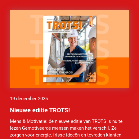
19 december 2025
Nieuwe editie TROTS!
Mens & Motivatie: de nieuwe editie van TROTS is nu te
lezen Gemotiveerde mensen maken het verschil. Ze
zorgen voor energie, frisse ideeën en tevreden klanten.