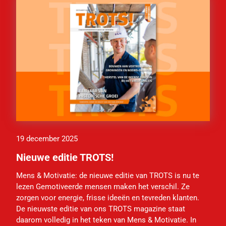
19 december 2025
Nieuwe editie TROTS!
Mens & Motivatie: de nieuwe editie van TROTS is nu te
lezen Gemotiveerde mensen maken het verschil. Ze
zorgen voor energie, frisse ideeën en tevreden klanten.
De nieuwste editie van ons TROTS magazine staat
daarom volledig in het teken van Mens & Motivatie. In