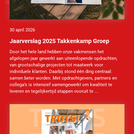
30 april 2026
Jaarverslag 2025 Takkenkamp Groep
Door het hele land hebben onze vakmensen het
afgelopen jaar gewerkt aan uiteenlopende opdrachten,
van grootschalige projecten tot maatwerk voor
individuele klanten. Daarbij stond één ding centraal:
samen beter worden. Met opdrachtgevers, partners en
collega’s is intensief samengewerkt om kwaliteit te
leveren en tegelijkertijd stappen vooruit te ...