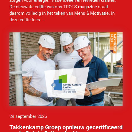
zorgen voor energie, frisse ideeën en tevreden klanten.
De nieuwste editie van ons TROTS magazine staat
daarom volledig in het teken van Mens & Motivatie. In
deze editie lees ...
29 september 2025
Takkenkamp Groep opnieuw gecertificeerd