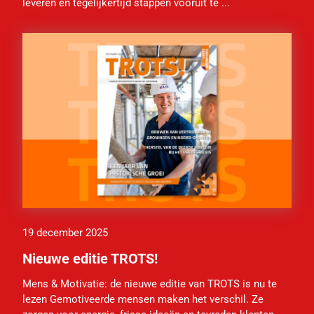
leveren en tegelijkertijd stappen vooruit te ...
19 december 2025
Nieuwe editie TROTS!
Mens & Motivatie: de nieuwe editie van TROTS is nu te
lezen Gemotiveerde mensen maken het verschil. Ze