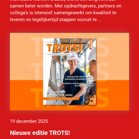
samen beter worden. Met opdrachtgevers, partners en
collega’s is intensief samengewerkt om kwaliteit te
leveren en tegelijkertijd stappen vooruit te ...
19 december 2025
Nieuwe editie TROTS!