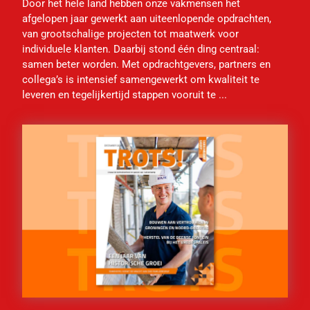
Door het hele land hebben onze vakmensen het
afgelopen jaar gewerkt aan uiteenlopende opdrachten,
van grootschalige projecten tot maatwerk voor
individuele klanten. Daarbij stond één ding centraal:
samen beter worden. Met opdrachtgevers, partners en
collega’s is intensief samengewerkt om kwaliteit te
leveren en tegelijkertijd stappen vooruit te ...