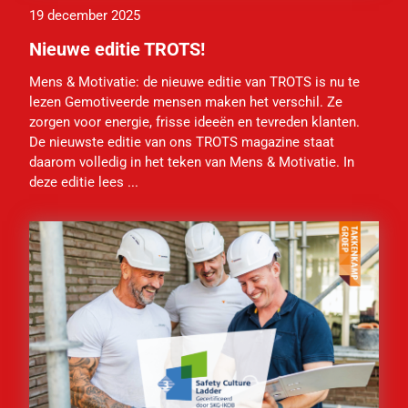
19 december 2025
Nieuwe editie TROTS!
Mens & Motivatie: de nieuwe editie van TROTS is nu te
lezen Gemotiveerde mensen maken het verschil. Ze
zorgen voor energie, frisse ideeën en tevreden klanten.
De nieuwste editie van ons TROTS magazine staat
daarom volledig in het teken van Mens & Motivatie. In
deze editie lees ...