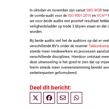
In oktober en november zijn vanuit
SKG IKOB
twee
de combi-audit voor de
ISO 9001:2015
en
VCA**
h
we voor beide audits een positief resultaat hebb
veiligheidsladder op trede 3 blijven staan en dat
worden.
Bij beide audits viel het de auditors op dat er v
verschillende BV’s onder de noemer
Takkenkamp
steeds meer medewerkers en processen aansluit
verschillende disciplines. Hierdoor ontstaat me
deze uitwisseling is het goed te zien dat op vrij
hierin steeds meer overeenstemming bereikt word
verbeterpunten geformuleerd.
Deel dit bericht: