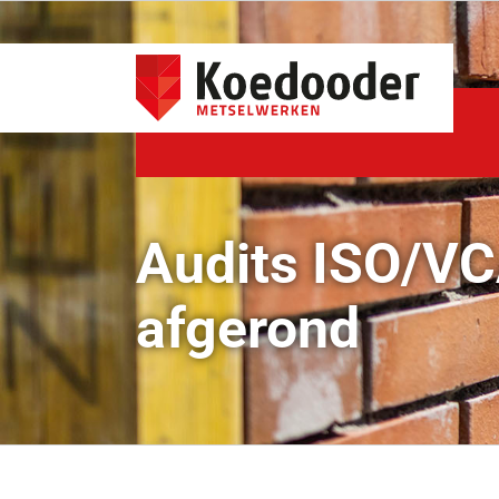
Ga
naar
inhoud
Audits ISO/VC
afgerond