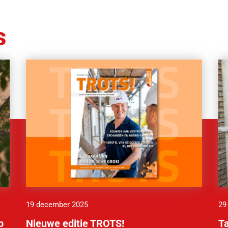
s
19 december 2025
29
p
Nieuwe editie TROTS!
T