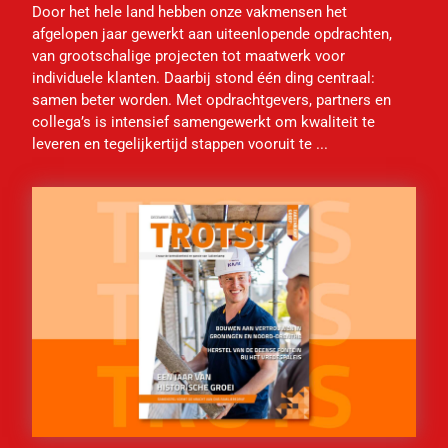
Door het hele land hebben onze vakmensen het
afgelopen jaar gewerkt aan uiteenlopende opdrachten,
van grootschalige projecten tot maatwerk voor
individuele klanten. Daarbij stond één ding centraal:
samen beter worden. Met opdrachtgevers, partners en
collega’s is intensief samengewerkt om kwaliteit te
leveren en tegelijkertijd stappen vooruit te ...