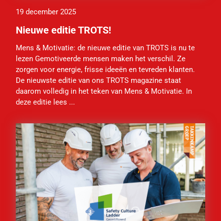
19 december 2025
Nieuwe editie TROTS!
Mens & Motivatie: de nieuwe editie van TROTS is nu te
lezen Gemotiveerde mensen maken het verschil. Ze
zorgen voor energie, frisse ideeën en tevreden klanten.
De nieuwste editie van ons TROTS magazine staat
daarom volledig in het teken van Mens & Motivatie. In
deze editie lees ...